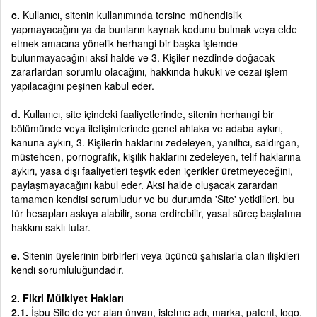
c.
Kullanıcı, sitenin kullanımında tersine mühendislik
yapmayacağını ya da bunların kaynak kodunu bulmak veya elde
etmek amacına yönelik herhangi bir başka işlemde
bulunmayacağını aksi halde ve 3. Kişiler nezdinde doğacak
zararlardan sorumlu olacağını, hakkında hukuki ve cezai işlem
yapılacağını peşinen kabul eder.
d.
Kullanıcı, site içindeki faaliyetlerinde, sitenin herhangi bir
bölümünde veya iletişimlerinde genel ahlaka ve adaba aykırı,
kanuna aykırı, 3. Kişilerin haklarını zedeleyen, yanıltıcı, saldırgan,
müstehcen, pornografik, kişilik haklarını zedeleyen, telif haklarına
aykırı, yasa dışı faaliyetleri teşvik eden içerikler üretmeyeceğini,
paylaşmayacağını kabul eder. Aksi halde oluşacak zarardan
tamamen kendisi sorumludur ve bu durumda 'Site' yetkilileri, bu
tür hesapları askıya alabilir, sona erdirebilir, yasal süreç başlatma
hakkını saklı tutar.
e.
Sitenin üyelerinin birbirleri veya üçüncü şahıslarla olan ilişkileri
kendi sorumluluğundadır.
2. Fikri Mülkiyet Hakları
2.1.
İşbu Site’de yer alan ünvan, işletme adı, marka, patent, logo,