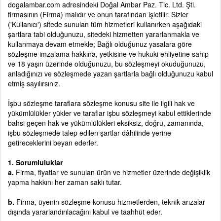
dogalambar.com adresindeki Doğal Ambar Paz. Tic. Ltd. Şti.
firmasının (Firma) malıdır ve onun tarafından işletilir. Sizler
('Kullanıcı') sitede sunulan tüm hizmetleri kullanırken aşağıdaki
şartlara tabi olduğunuzu, sitedeki hizmetten yararlanmakla ve
kullanmaya devam etmekle; Bağlı olduğunuz yasalara göre
sözleşme imzalama hakkına, yetkisine ve hukuki ehliyetine sahip
ve 18 yaşın üzerinde olduğunuzu, bu sözleşmeyi okuduğunuzu,
anladığınızı ve sözleşmede yazan şartlarla bağlı olduğunuzu kabul
etmiş sayılırsınız.
İşbu sözleşme taraflara sözleşme konusu site ile ilgili hak ve
yükümlülükler yükler ve taraflar işbu sözleşmeyi kabul ettiklerinde
bahsi geçen hak ve yükümlülükleri eksiksiz, doğru, zamanında,
işbu sözleşmede talep edilen şartlar dâhilinde yerine
getireceklerini beyan ederler.
1. Sorumluluklar
a.
Firma, fiyatlar ve sunulan ürün ve hizmetler üzerinde değişiklik
yapma hakkını her zaman saklı tutar.
b.
Firma, üyenin sözleşme konusu hizmetlerden, teknik arızalar
dışında yararlandırılacağını kabul ve taahhüt eder.