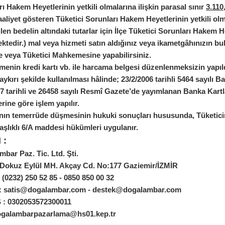
ı Hakem Heyetlerinin yetkili olmalarına ilişkin parasal sınır
3.110
faaliyet gösteren Tüketici Sorunları Hakem Heyetlerinin yetkili olma
en bedelin altındaki tutarlar için İlçe Tüketici Sorunları Hakem 
ktedir.) mal veya hizmeti satın aldığınız veya ikametgâhınızın b
e veya Tüketici Mahkemesine yapabilirsiniz.
enin kredi kartı vb. ile harcama belgesi düzenlenmeksizin yapıld
ykırı şekilde kullanılması hâlinde; 23/2/2006 tarihli 5464 sayılı 
7 tarihli ve 26458 sayılı Resmî Gazete’de yayımlanan Banka Kartl
ine göre işlem yapılır.
ının temerrüde düşmesinin hukuki sonuçları hususunda, Tüketic
aşlıklı 6/A maddesi hükümleri uygulanır.
 :
bar Paz. Tic. Ltd. Şti.
 Dokuz Eylül MH. Akçay Cd. No:177 Gaziemir/İZMİR
:
(0232) 250 52 85 - 0850 850 00 32
: satis@dogalambar.com - destek@dogalambar.com
: 0302053572300011
galambarpazarlama@hs01.kep.tr