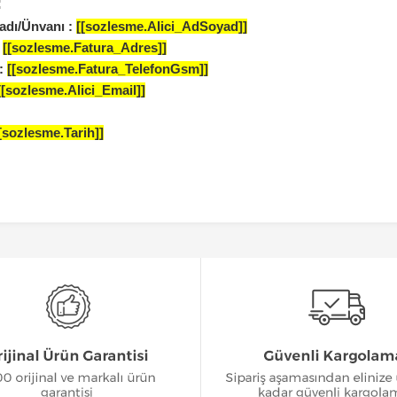
:
adı/Ünvanı :
[[sozlesme.Alici_AdSoyad]]
:
[[sozlesme.Fatura_Adres]]
 :
[[sozlesme.Fatura_TelefonGsm]]
[[sozlesme.Alici_Email]]
[sozlesme.Tarih]]