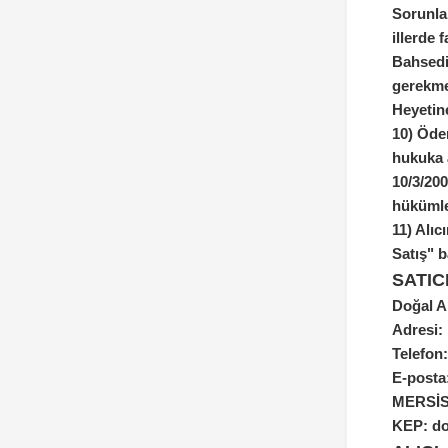
Sorunlar
illerde 
Bahsedil
gerekme
Heyetin
10)
Ödem
hukuka a
10/3/200
hükümler
11)
Alıc
Satış" b
SATICI
Doğal Am
Adresi:
Telefon
E-posta
MERSİS 
KEP: do