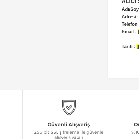
ALICI 
Adı/Soy
Adresi 
Telefon
Email :
Tarih :
[