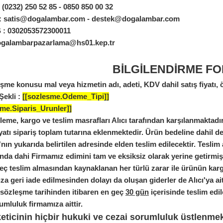
:
(0232) 250 52 85 - 0850 850 00 32
: satis@dogalambar.com - destek@dogalambar.com
: 0302053572300011
galambarpazarlama@hs01.kep.tr
BİLGİLENDİRME F
şme konusu mal veya hizmetin adı, adeti, KDV dahil satış fiyatı, ö
ekli :
[[sozlesme.Odeme_Tipi]]
sme.Siparis_Urunler]]
leme, kargo ve teslim masrafları Alıcı tarafından karşılanmaktadı
yatı sipariş toplam tutarına eklenmektedir. Ürün bedeline dahil deği
cı'nın yukarıda belirtilen adresinde elden teslim edilecektir. Tes
a dahi Firmamız edimini tam ve eksiksiz olarak yerine getirmiş o
eç teslim almasından kaynaklanan her türlü zarar ile ürünün kar
a geri iade edilmesinden dolayı da oluşan giderler de Alıcı'ya aitt
sözleşme tarihinden itibaren en geç
30 gün
içerisinde teslim edil
mluluk firmamıza aittir.
eticinin hiçbir hukuki ve cezai sorumluluk üstlenmek