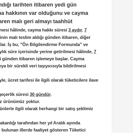
dığı tarihten itibaren yedi gün
ma hakkının var olduğunu ve cayma
baren malı geri almayı taahhüt
emesi hâlinde, cayma hakkı süresi
3 aydır
.
7
cinin malı teslim aldığı günden itibaren, diğer
lar. İş bu, "Ön Bilgilendirme Formunda" ve
lık süre içerisinde yerine getirilmesi hâlinde,
7
i günden itibaren işlemeye başlar. Cayma
ya bir sürekli veri taşıyıcısıyla bildirilmesi
 ücret tarifesi ile ilgili olarak tüketicilere ilave
geçerlik süresi
30 gündür
.
miz ürünümüz yoktur.
ünlerle ilgili olarak herhangi bir satış şeklimiz
akanlığı tarafından her yıl Aralık ayında
 bulunan illerde faaliyet gösteren Tüketici