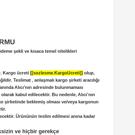
ORMU
deme şekli ve kısaca temel nitelikleri
r. Kargo ücreti
[[sozlesme.KargoUcreti]]
olup,
ldir. Teslimat , anlaşmalı kargo şirketi aracılığı
lim anında Alıcı'nın adresinde bulunmaması
larak kabul edilecektir. Bu nedenle, Alıcı'nın
go şirketinde beklemiş olması ve/veya kargonun
ir.
ecektir.
Ürününün teslim edilmesi anına kadar
sizin ve hiçbir gerekçe