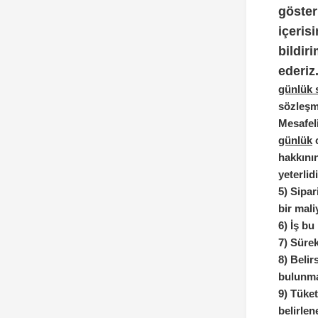
göster
içeris
bildir
ederiz
günlük s
sözleşm
Mesafeli
günlük
c
hakkının
yeterlidi
5)
Sipari
bir mal
6)
İş bu
7)
Sürek
8)
Belirs
bulunma
9)
Tüket
belirlen