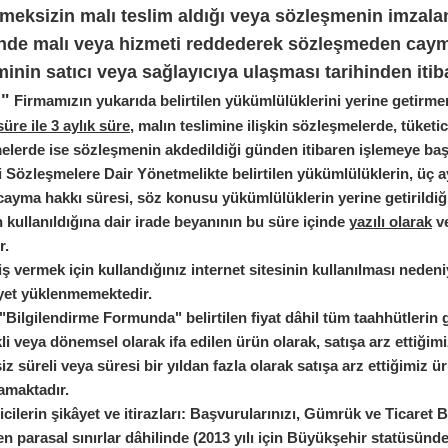
meksizin malı teslim aldığı veya sözleşmenin imzalan
inde malı veya hizmeti reddederek sözleşmeden cay
iminin satıcı veya sağlayıcıya ulaşması tarihinden iti
."
Firmamızın yukarıda belirtilen yükümlülüklerini yerine getirm
üre ile 3 aylık süre
, malın teslimine ilişkin sözleşmelerde, tüketi
elerde ise sözleşmenin akdedildiği günden itibaren işlemeye baş
 Sözleşmelere Dair Yönetmelikte belirtilen yükümlülüklerin, üç ay
ayma hakkı süresi, söz konusu yükümlülüklerin yerine getirildiğ
 kullanıldığına dair irade beyanının bu süre içinde
yazılı olarak
ve
r.
ş vermek için kullandığınız internet sitesinin kullanılması nedeniyle,
iyet yüklenmemektedir.
 "Bilgilendirme Formunda" belirtilen fiyat dâhil tüm taahhütlerin 
li veya dönemsel olarak ifa edilen ürün olarak, satışa arz ettiği
iz süreli veya süresi bir yıldan fazla olarak satışa arz ettiğimiz ür
maktadır.
icilerin şikâyet ve itirazları: Başvurularınızı, Gümrük ve Ticaret B
en parasal sınırlar dâhilinde (2013 yılı için Büyükşehir statüsünde