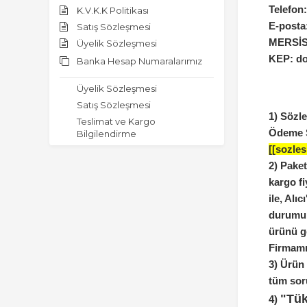
Telefon
K.V.K.K Politikası
E-posta
Satış Sözleşmesi
MERSİS 
Üyelik Sözleşmesi
KEP: do
Banka Hesap Numaralarımız
Üyelik Sözleşmesi
Satış Sözleşmesi
1)
Sözle
Teslimat ve Kargo
Ödeme Ş
Bilgilendirme
[[sozle
2)
Paket
kargo fi
ile, Alı
durumund
ürünü g
Firmamız
3)
Ürün 
tüm soru
"Tük
4)