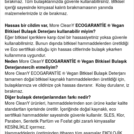
bırakmaz. Tüm bulaşıklarınızda güvenle kullanabilirsiniz. Bitkisel
içeriği sayesinde kimyasal kalıntı bırakmamasının yanında
malzemelerinizde iz de bırakmaz.
Hassas bir cildim var,
More CleanY
ECOGARANTİE ® Vegan
Bitkisel Bulaşık Deterjanı kullanabilir miyim?
Eğer bitkisel içeriklere karşı özel bir hassasiyetiniz yoksa güvenle
kullanabilirsiniz. Bunun dışında bitkisel hammaddelerden üretildiği
ve Eco sertifikalı olduğu için hassas ciltlerinde bulaşık yıkarken
kullanımına uygundur.
Neden
More CleanY
ECOGARANTİE ® Vegan Bitkisel Bulaşık
Deterjanıtercih etmeliyim?
More CleanY ECOGARANTİE ® Vegan Bitkisel Bulaşık Deterjanı
tamamen doğal bitkisel kaynaklı hammaddelerden üretildiği için,
bulaşıklarınıza ve cildinize çok hassas davranır. Kolay durulanır, iz
bırakmaz.
Diğer bulaşık deterjanlarından farkı nedir?
More CleanY ürünleri, hammaddelerinden son ürüne kadar kalite
standartları içerisinde üretilir. İçeriğinde doğal kaynaklı, eco
sertifikalı hammaddeler sayesinde güvenle kullanılır. SLES, Klor,
Paraben, Sentetik Parfüm ve Fosfat gibi zararlı kimyasallar
KESİNLİKLE içermez.
Hammaddelerin üretiminden itibaren tüm aşamalar EKOLOJİK